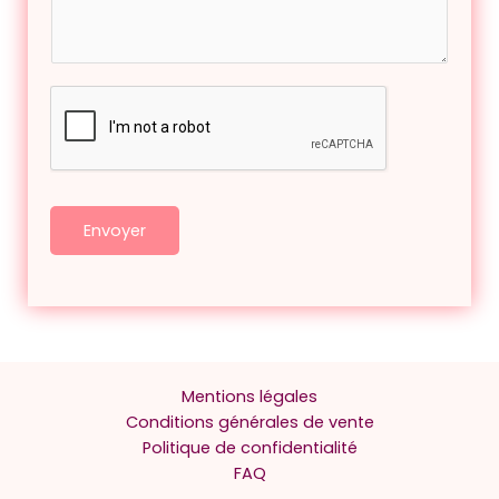
E
s
m
a
a
g
i
e
l
Envoyer
Mentions légales
Conditions générales de vente
Politique de confidentialité
FAQ